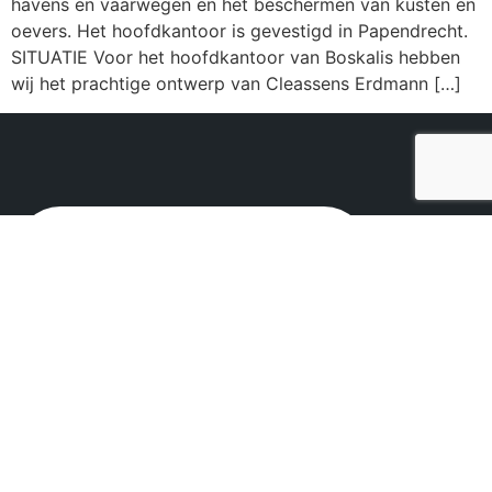
havens en vaarwegen en het beschermen van kusten en
oevers. Het hoofdkantoor is gevestigd in Papendrecht.
SITUATIE Voor het hoofdkantoor van Boskalis hebben
wij het prachtige ontwerp van Cleassens Erdmann […]
Bellen
+31 (0)85 877 1934
E-mail
info@twowork.nl
Ons atelier
Heilig Hartplein 41