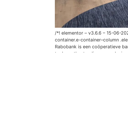
/*! elementor – v3.6.6 – 15-06-20
container.e-container–column .el
Rabobank is een coöperatieve ban
toekomstbestendige samenleving e
klanten, wereldwijd focussen ze o
WERKEN
WERKWIJZE
LEREN
OVER ONS