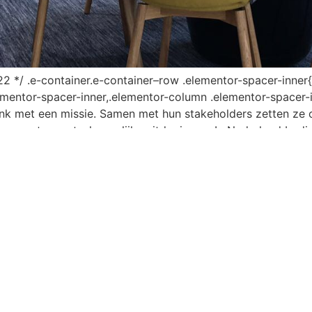
22 */ .e-container.e-container–row .elementor-spacer-inner{
ementor-spacer-inner,.elementor-column .elementor-spacer-i
k met een missie. Samen met hun stakeholders zetten ze on
n grote maatschappelijke uitdagingen. In Nederland bedien
p de food- en agrisector. /*! […]
Bellen
+31 (0)85 877 1934
E-mail
info@twowork.nl