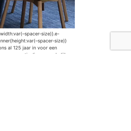
width:var(–spacer-size)}.e-
nner{height:var(–spacer-size)}
s al 125 jaar in voor een
en ze particuliere en zakelijke