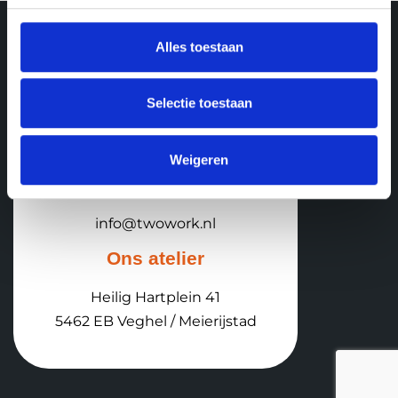
Alles toestaan
Selectie toestaan
Bellen
+31 (0)85 877 1934
Weigeren
E-mail
info@twowork.nl
Ons atelier
Heilig Hartplein 41
5462 EB Veghel / Meierijstad